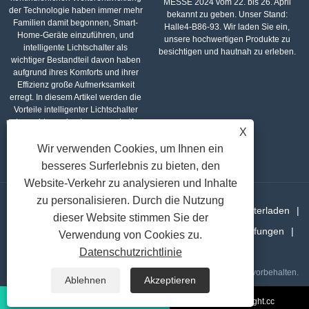
MESSE 2024 vom 22. bis 26. April
der Technologie haben immer mehr
bekannt zu geben. Unser Stand:
Familien damit begonnen, Smart-
Halle4-B86-93. Wir laden Sie ein,
Home-Geräte einzuführen, und
unsere hochwertigen Produkte zu
intelligente Lichtschalter als
besichtigen und hautnah zu erleben.
wichtiger Bestandteil davon haben
aufgrund ihres Komforts und ihrer
Effizienz große Aufmerksamkeit
erregt. In diesem Artikel werden die
Vorteile intelligenter Lichtschalter
untersucht, um den Lesern zu helfen,
X
ihren Wert im täglichen Leben
besser zu verstehen.
Wir verwenden Cookies, um Ihnen ein
besseres Surferlebnis zu bieten, den
Website-Verkehr zu analysieren und Inhalte
zu personalisieren. Durch die Nutzung
Heim
Über uns
Produkte
Nachricht
Herunterladen
dieser Website stimmen Sie der
Anfrage senden
Kontaktieren Sie uns
Verknüpfungen
Verwendung von Cookies zu.
Sitemap
RSS
XML
Privacy Policy
Datenschutzrichtlinie
Copyright © 2021 Wenzhou Zhechi Electric Co., Ltd. Alle Rechte vorbehalten.
Ablehnen
Akzeptieren
liko@allright.cc